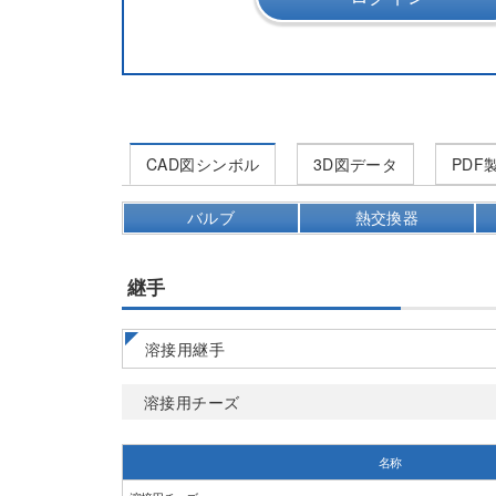
CAD図シンボル
3D図データ
PD
バルブ
熱交換器
継手
溶接用継手
溶接用チーズ
名称